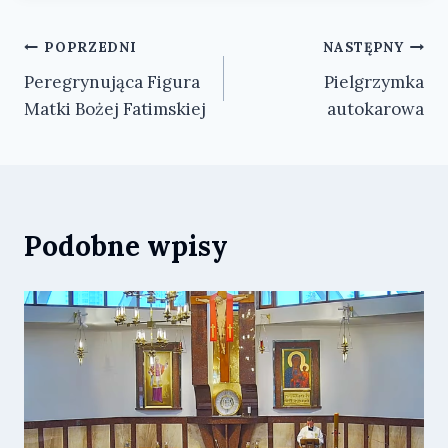
Nawigacja
POPRZEDNI
NASTĘPNY
Peregrynująca Figura
Pielgrzymka
wpisu
Matki Bożej Fatimskiej
autokarowa
Podobne wpisy