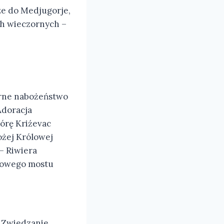
ze do Medjugorje,
ch wieczornych –
orne nabożeństwo
Adoracja
órę Kriźevac
ożej Królowej
– Riwiera
tkowego mostu
– Zwiedzanie