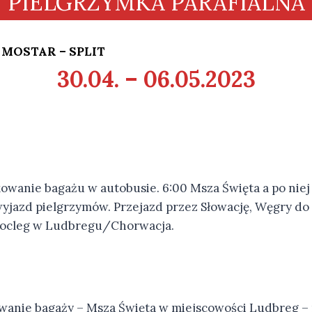
PIELGRZYMKA PARAFIALNA
–
MOSTAR – SPLIT
30.04. – 06.05.2023
okowanie bagażu w autobusie. 6:00 Msza Święta a po nie
 wyjazd pielgrzymów. Przejazd przez Słowację, Węgry do
 nocleg w Ludbregu/Chorwacja.
wanie bagaży – Msza Święta w miejscowości Ludbreg –