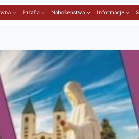
ówna
Parafia
Nabożeństwa
Informacje
S