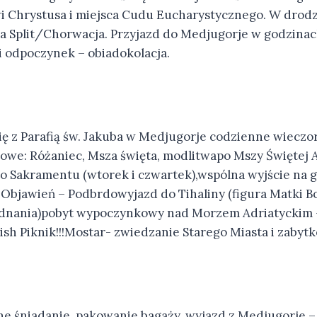
 Chrystusa i miejsca Cudu Eucharystycznego. W drod
a Split/Chorwacja. Przyjazd do Medjugorje w godzina
 odpoczynek – obiadokolacja.
ię z Parafią św. Jakuba w Medjugorje codzienne wiecz
we: Różaniec, Msza święta, modlitwapo Mszy Świętej 
o Sakramentu (wtorek i czwartek),wspólna wyjście na g
 Objawień – Podbrdowyjazd do Tihaliny (figura Matki B
ednania)pobyt wypoczynkowy nad Morzem Adriatyckim 
ish Piknik!!!Mostar- zwiedzanie Starego Miasta i zaby
ne śniadanie, pakowanie bagaży, wyjazd z Medjugorje 