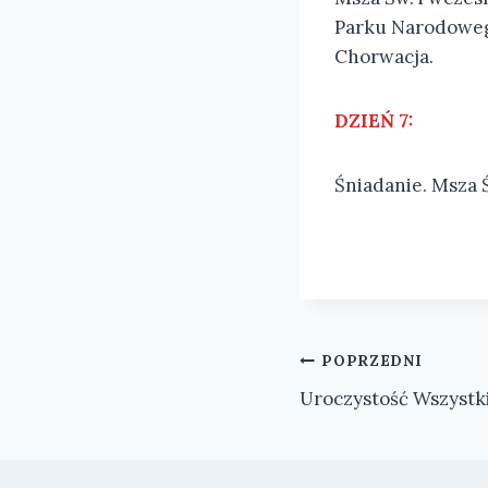
Parku Narodowego
Chorwacja.
DZIEŃ 7:
Śniadanie. Msza 
Nawigacja
POPRZEDNI
Uroczystość Wszystk
wpisu