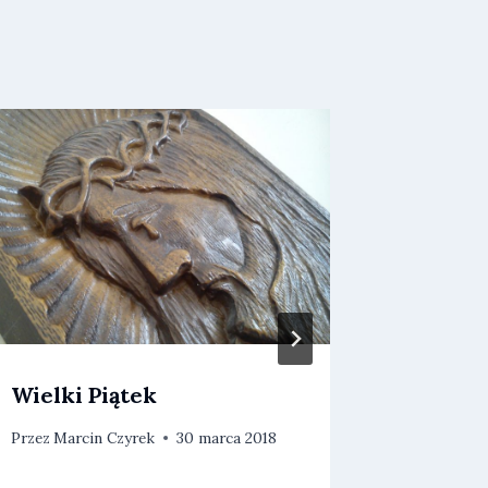
Wielki Piątek
Uroczy
Święty
Przez
Marcin Czyrek
30 marca 2018
Zadusz