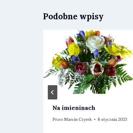
Podobne wpisy
elki
Na imieninach
Przez
Marcin Czyrek
8 stycznia 2023
ietnia 2023