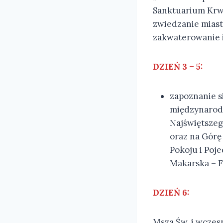
Sanktuarium Krwi
zwiedzanie miast
zakwaterowanie i
DZIEŃ 3 – 5:
zapoznanie s
międzynarodo
Najświętszeg
oraz na Górę
Pokoju i Poj
Makarska – F
DZIEŃ 6:
Msza Św. i wczes