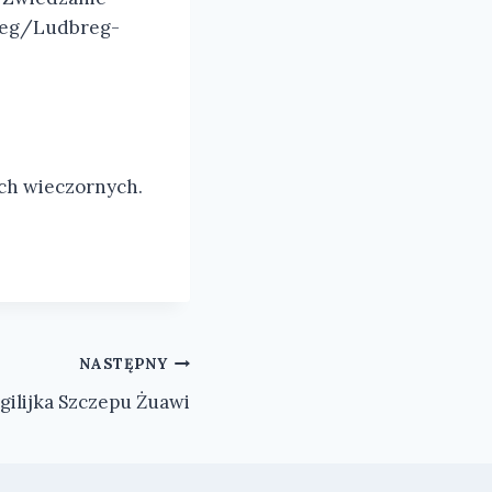
cleg/Ludbreg-
ach wieczornych.
NASTĘPNY
gilijka Szczepu Żuawi