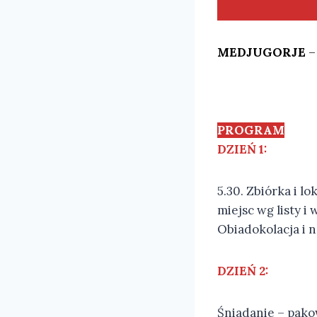
MEDJUGORJE
PROGRAM
DZIEŃ 1:
5.30. Zbiórka i l
miejsc wg listy i
Obiadokolacja i
DZIEŃ 2:
Śniadanie – pako