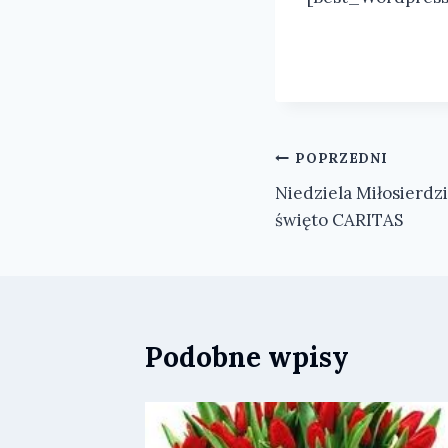
Nawigacja
POPRZEDNI
Niedziela Miłosierdz
wpisu
święto CARITAS
Podobne wpisy