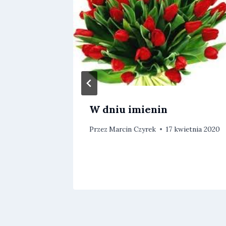
zem
W dniu imienin
Przez
Marcin Czyrek
17 kwietnia 2020
udnia 2022