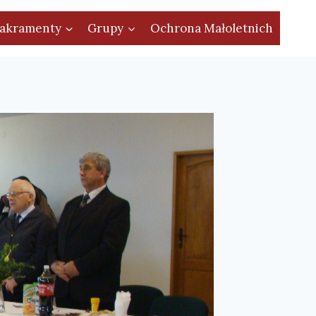
akramenty
Grupy
Ochrona Małoletnich