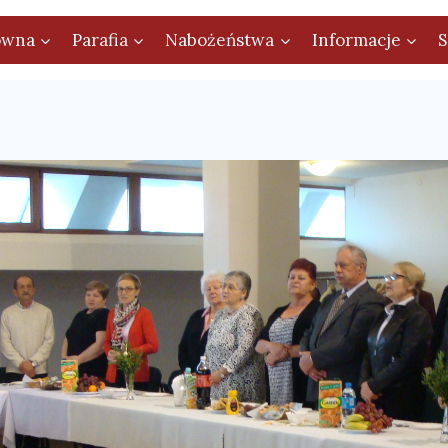
ówna
Parafia
Nabożeństwa
Informacje
S