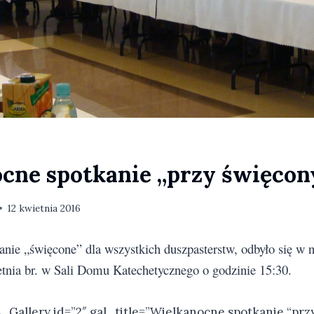
cne spotkanie „przy święco
12 kwietnia 2016
nie „święcone” dla wszystkich duszpasterstw, odbyło się w n
tnia br. w Sali Domu Katechetycznego o godzinie 15:30.
Gallery id=”2″ gal_title=”Wielkanocne spotkanie “prz