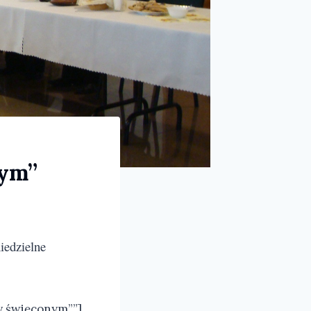
nym”
iedzielne
y święconym””]