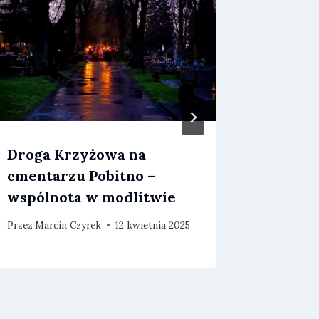
Droga Krzyżowa na
Finał p
cmentarzu Pobitno –
naszeg
wspólnota w modlitwie
Przez
Marc
Przez
Marcin Czyrek
12 kwietnia 2025