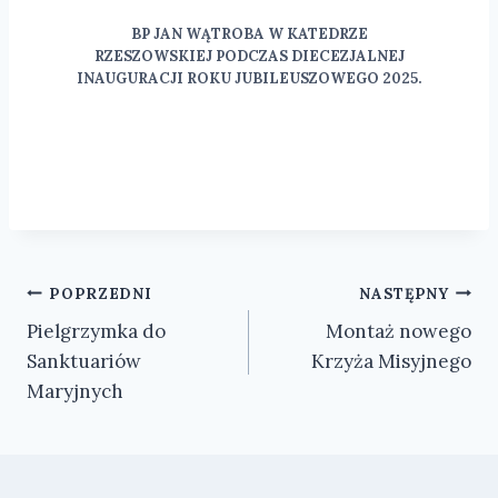
BP JAN WĄTROBA W KATEDRZE
RZESZOWSKIEJ PODCZAS DIECEZJALNEJ
INAUGURACJI ROKU JUBILEUSZOWEGO 2025.
Nawigacja
POPRZEDNI
NASTĘPNY
Pielgrzymka do
Montaż nowego
wpisu
Sanktuariów
Krzyża Misyjnego
Maryjnych