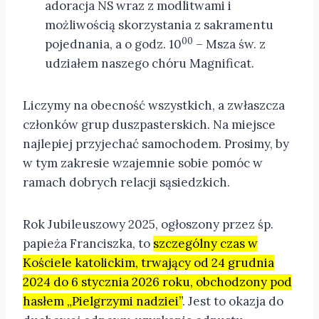
adoracja NS wraz z modlitwami i
możliwością skorzystania z sakramentu
00
pojednania, a o godz. 10
– Msza św. z
udziałem naszego chóru Magnificat.
Liczymy na obecność wszystkich, a zwłaszcza
członków grup duszpasterskich. Na miejsce
najlepiej przyjechać samochodem. Prosimy, by
w tym zakresie wzajemnie sobie pomóc w
ramach dobrych relacji sąsiedzkich.
Rok Jubileuszowy 2025, ogłoszony przez śp.
papieża Franciszka, to
szczególny czas w
Kościele katolickim, trwający od 24 grudnia
2024 do 6 stycznia 2026 roku, obchodzony pod
hasłem „Pielgrzymi nadziei”
. Jest to okazja do