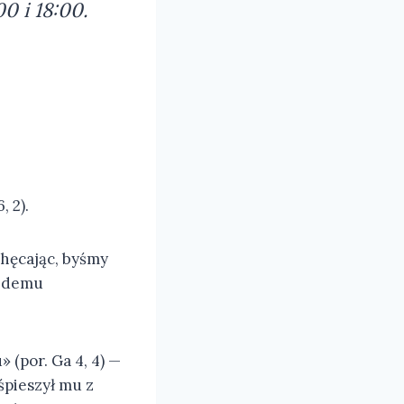
0 i 18:00.
, 2).
chęcając, byśmy
ażdemu
 (por. Ga 4, 4) —
śpieszył mu z