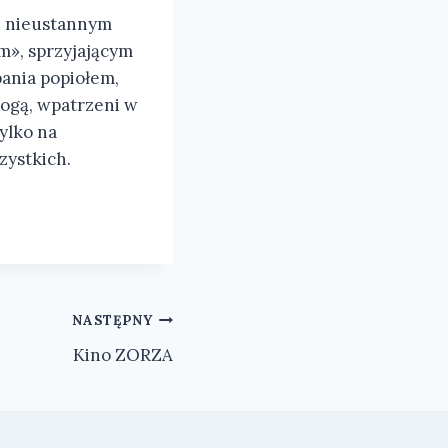
ch nieustannym
m», sprzyjającym
ania popiołem,
rogą, wpatrzeni w
ylko na
zystkich.
NASTĘPNY
Kino ZORZA