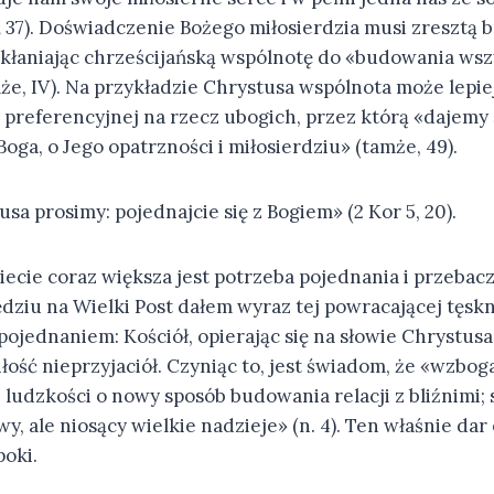
,
37). Doświadczenie Bożego miłosierdzia musi zresztą 
 skłaniając chrześcijańską wspólnotę do «budowania wsz
mże, IV). Na przykładzie Chrystusa wspólnota może lepi
i preferencyjnej na rzecz ubogich, przez którą «dajem
Boga, o Jego opatrzności i miłosierdziu» (tamże, 49).
usa prosimy: pojednajcie się z Bogiem» (2 Kor 5, 20).
iecie coraz większa jest potrzeba pojednania i przebac
ziu na Wielki Post dałem wyraz tej powracającej tęskn
ojednaniem: Kościół, opierając się na słowie Chrystusa,
iłość nieprzyjaciół. Czyniąc to, jest świadom, że «wzb
 ludzkości o nowy sposób budowania relacji z bliźnimi; 
y, ale niosący wielkie nadzieje» (n. 4). Ten właśnie dar
poki.