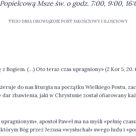
opielcową Msze św. o godz. 7:00, 9:00, 16:0
TEGO DNIA OBOWIĄZUJE POST JAKOŚCIOWY I ILOŚCIOWY
ę z Bogiem. (…) Oto teraz czas upragniony» (2 Kor 5, 20. 6
ieruje do nas liturgia na początku Wielkiego Postu, za
e dar zbawienia, jaki w Chrystusie został ofiarowany k
upragnionym», apostoł Paweł ma na myśli «pełnię czasu»
w którym Bóg przez Jezusa «wysłuchał» swego ludu i «po