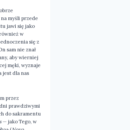
dobrze
na myśli przede
u jawi się jako
k również w
ednoczenia się z
On sam nie znał
any, aby wierniej
cej męki, wyznaje
 jest dla nas
im przez
godni prawdziwymi
ych do sakramentu
s
— jako Tego, w
bą» (
Novo