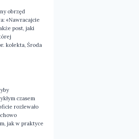
jny obrzęd
a: «Nawracajcie
akże post, jaki
tórej
. kolekta, Środa
dyby
zwykłym czasem
bficie rozlewało
duchowo
, jak w praktyce