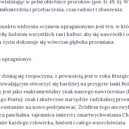
istniając w pełni obietnice proroków (por. Iz 49, 8). 
 miłosierdzia i przebaczenia, czas radości i zbawienia.
punktu widzenia «czasem upragnionym» jest ten, w któ
ię ludziom wszystkich ras i kultur, aby się nawrócili i 
h życiu dokonuje się wówczas głęboka przemiana.
s upragniony».
y dzisiaj się rozpoczyna, z pewnością jest w roku litur
walającym otworzyć się bardziej na przyjęcie łaski Boż
y jest jako «sakramentalny znak naszego nawrócenia» (k
go Postu): znak i skuteczne narzędzie radykalnej przem
nieustannie na nowo podejmować. Źródłem tego niezwy
ca paschalna, tajemnica śmierci i zmartwychwstania Chr
ie każdego człowieka, historii i całego wszechświata.