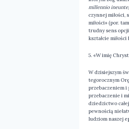
millennio ineunte
czynnej miłości,
miłości» (por. ta
trudny sens opcj
kształcie miłości 
5. «W imię Chryst
W dzisiejszym św
tegorocznym Oręd
przebaczeniem i p
przebaczenie i m
dziedzictwo całej
pewnością niełatw
ludziom naszej e