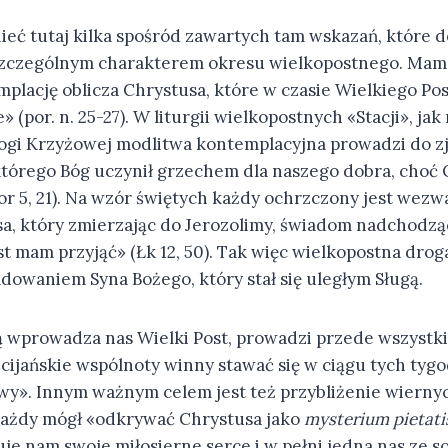
eć tutaj kilka spośród zawartych tam wskazań, które 
szczególnym charakterem okresu wielkopostnego. Mam 
lację oblicza Chrystusa, które w czasie Wielkiego Post
» (por. n. 25-27). W liturgii wielkopostnych «Stacji», ja
gi Krzyżowej modlitwa kontemplacyjna prowadzi do zj
którego Bóg uczynił grzechem dla naszego dobra, choć 
or 5, 21). Na wzór świętych każdy ochrzczony jest wezw
a, który zmierzając do Jerozolimy, świadom nadchodzą
 mam przyjąć» (Łk 12, 50). Tak więc wielkopostna droga
dowaniem Syna Bożego, który stał się uległym Sługą.
rą wprowadza nas Wielki Post, prowadzi przede wszystk
cijańskie wspólnoty winny stawać się w ciągu tych ty
wy». Innym ważnym celem jest też przybliżenie wiern
każdy mógł «odkrywać Chrystusa jako
mysterium pietati
e nam swoje miłosierne serce i w pełni jedna nas ze so