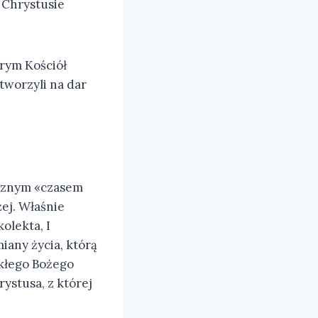
W Chrystusie
rym Kościół
otworzyli na dar
gicznym «czasem
ej. Właśnie
olekta, I
iany życia, którą
kłego Bożego
ystusa, z której