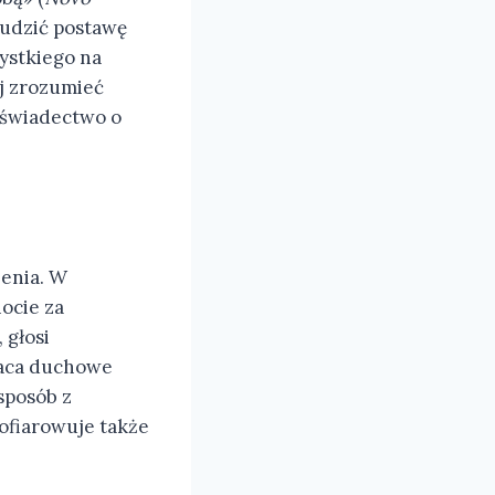
budzić postawę
ystkiego na
ej zrozumieć
y świadectwo o
zenia. W
ocie za
 głosi
ogaca duchowe
sposób z
 ofiarowuje także