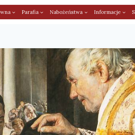
ówna
Parafia
Nabożeństwa
Informacje
S