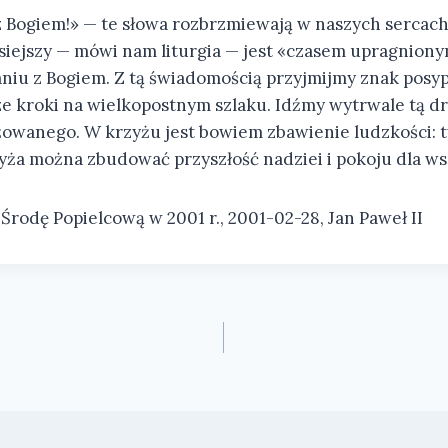
 z Bogiem!» — te słowa rozbrzmiewają w naszych serca
siejszy — mówi nam liturgia — jest «czasem upragniony
iu z Bogiem. Z tą świadomością przyjmijmy znak posyp
ze kroki na wielkopostnym szlaku. Idźmy wytrwale tą d
owanego. W krzyżu jest bowiem zbawienie ludzkości: t
ża można zbudować przyszłość nadziei i pokoju dla ws
Środę Popielcową w 2001 r., 2001-02-28, Jan Paweł II