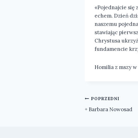
«Pojednajcie się
echem. Dzień dzi
naszemu pojednan
stawiając pierws
Chrystusa ukrzyż
fundamencie krzy
Homilia z mszy w 
Nawigacja
POPRZEDNI
+ Barbara Nowosad
wpisu