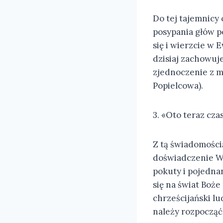
Do tej tajemnicy 
posypania głów p
się i wierzcie w 
dzisiaj zachowuj
zjednoczenie z m
Popielcowa).
3. «Oto teraz cza
Z tą świadomości
doświadczenie Wi
pokuty i pojednan
się na świat Boże
chrześcijański lu
należy rozpocząć