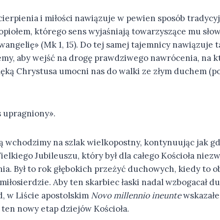
cierpienia i miłości nawiązuje w pewien sposób tradycy
opiołem, którego sens wyjaśniają towarzyszące mu słow
Ewangelię» (Mk 1, 15). Do tej samej tajemnicy nawiązuje t
emy, aby wejść na drogę prawdziwego nawrócenia, na k
ęką Chrystusa umocni nas do walki ze złym duchem (por
s upragniony».
ą wchodzimy na szlak wielkopostny, kontynuując jak g
elkiego Jubileuszu, który był dla całego Kościoła nie
ia. Był to rok głębokich przeżyć duchowych, kiedy to o
 miłosierdzie. Aby ten skarbiec łaski nadal wzbogacał 
d, w Liście apostolskim
Novo millennio ineunte
wskazałem
 ten nowy etap dziejów Kościoła.