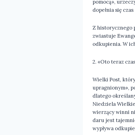
pomocą», urzeczyw
dopełnia się czas
Z historycznego 
zwiastuje Ewangel
odkupienia. W ic
2. «Oto teraz cza
Wielki Post, któr
upragnionym», poz
dlatego określan
Niedziela Wielkie
wierzący winni 
daru jest tajemni
wypływa odkupien