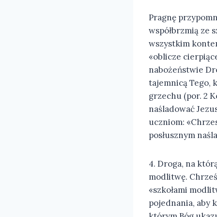
Pragnę przypomni
współbrzmią ze 
wszystkim kontemp
«oblicze cierpiące
nabożeństwie Dro
tajemnicą Tego, 
grzechu (por. 2 K
naśladować Jezus
uczniom: «Chrzest
posłusznym naśla
4. Droga, na któ
modlitwę. Chrześ
«szkołami modlit
pojednania, aby 
którym Bóg ukazuj