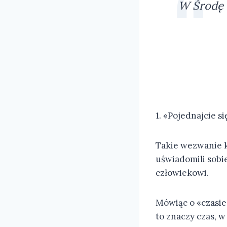
W Środę P
1. «Pojednajcie si
Takie wezwanie k
uświadomili sobi
człowiekowi.
Mówiąc o «czasie 
to znaczy czas, 