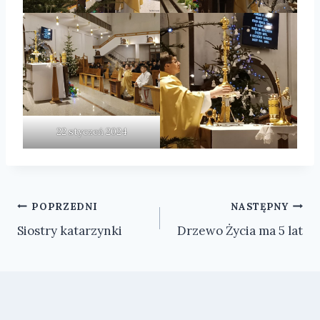
22 styczeń 2024
Nawigacja
POPRZEDNI
NASTĘPNY
Siostry katarzynki
Drzewo Życia ma 5 lat
wpisu