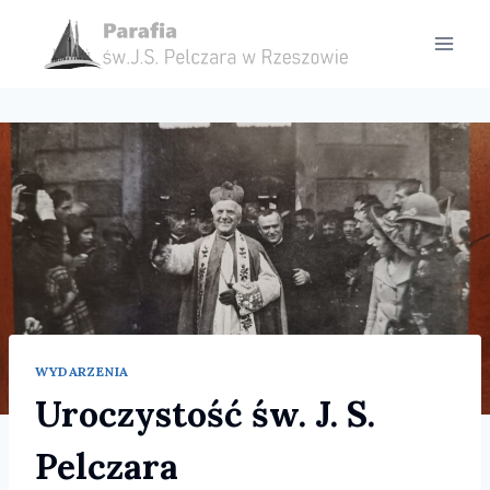
Przejdź
do
treści
WYDARZENIA
Uroczystość św. J. S.
Pelczara