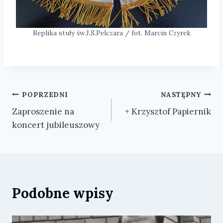
Replika stuły św.J.S.Pelczara / fot. Marcin Czyrek
Nawigacja
POPRZEDNI
NASTĘPNY
Zaproszenie na
+ Krzysztof Papiernik
wpisu
koncert jubileuszowy
Podobne wpisy