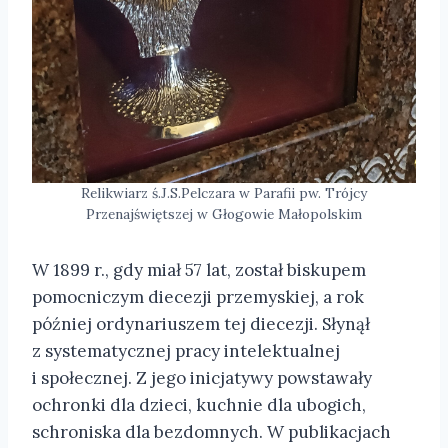
Relikwiarz ś.J.S.Pelczara w Parafii pw. Trójcy
Przenajświętszej w Głogowie Małopolskim
W 1899 r., gdy miał 57 lat, został biskupem
pomocniczym diecezji przemyskiej, a rok
później ordynariuszem tej diecezji. Słynął
z systematycznej pracy intelektualnej
i społecznej. Z jego inicjatywy powstawały
ochronki dla dzieci, kuchnie dla ubogich,
schroniska dla bezdomnych. W publikacjach