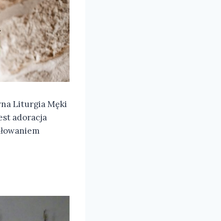
rna Liturgia Męki
st adoracja
całowaniem