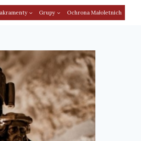
akramenty
Grupy
Ochrona Małoletnich