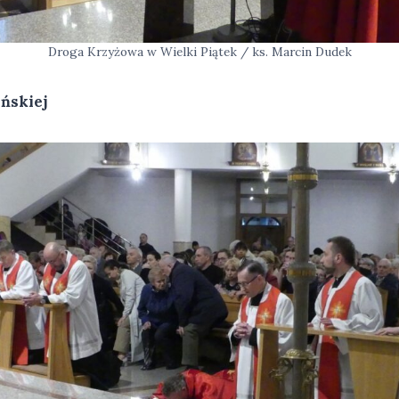
Droga Krzyżowa w Wielki Piątek / ks. Marcin Dudek
ańskiej