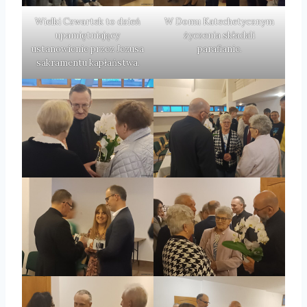
Wielki Czwartek to dzień
W Domu Katechetycznym
upamiętniający
życzenia składali
ustanowienie przez Jezusa
parafianie.
sakramentu kapłaństwa.