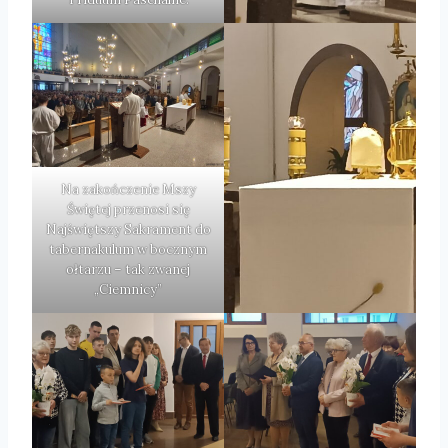
Na zakończenie Mszy
Świętej przenosi się
Najświętszy Sakrament do
tabernakulum w bocznym
ołtarzu – tak zwanej
„Ciemnicy”