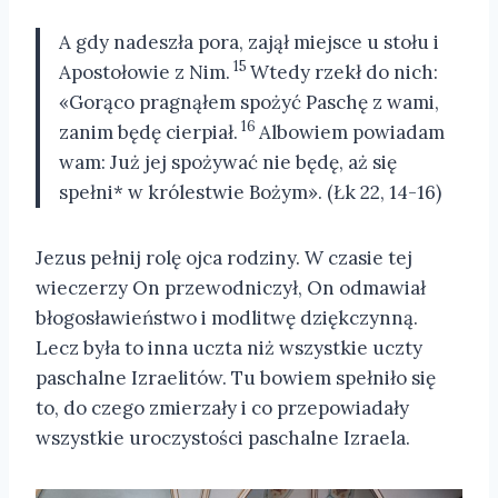
A gdy nadeszła pora, zajął miejsce u stołu i
15
Apostołowie z Nim.
Wtedy rzekł do nich:
«Gorąco pragnąłem spożyć Paschę z wami,
16
zanim będę cierpiał.
Albowiem powiadam
wam: Już jej spożywać nie będę, aż się
spełni* w królestwie Bożym». (Łk 22, 14-16)
Jezus pełnij rolę ojca rodziny. W czasie tej
wieczerzy On przewodniczył, On odmawiał
błogosławieństwo i modlitwę dziękczynną.
Lecz była to inna uczta niż wszystkie uczty
paschalne Izraelitów. Tu bowiem spełniło się
to, do czego zmierzały i co przepowiadały
wszystkie uroczystości paschalne Izraela.