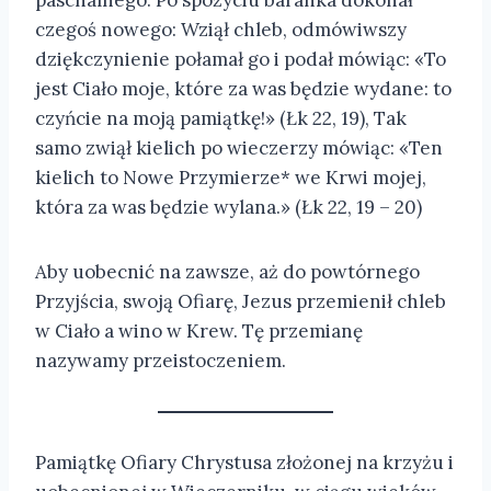
czegoś nowego: Wziął chleb, odmówiwszy
dziękczynienie połamał go i podał mówiąc: «To
jest Ciało moje, które za was będzie wydane: to
czyńcie na moją pamiątkę!» (Łk 22, 19), Tak
samo zwiął kielich po wieczerzy mówiąc: «Ten
kielich to Nowe Przymierze* we Krwi mojej,
która za was będzie wylana.» (Łk 22, 19 – 20)
Aby uobecnić na zawsze, aż do powtórnego
Przyjścia, swoją Ofiarę, Jezus przemienił chleb
w Ciało a wino w Krew. Tę przemianę
nazywamy przeistoczeniem.
Pamiątkę Ofiary Chrystusa złożonej na krzyżu i