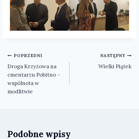
Nawigacja
POPRZEDNI
NASTĘPNY
Droga Krzyżowa na
Wielki Piątek
wpisu
cmentarzu Pobitno –
wspólnota w
modlitwie
Podobne wpisy