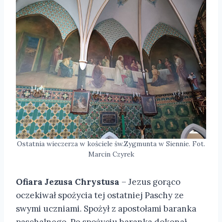
Ostatnia wieczerza w kościele św.Zygmunta w Siennie. Fot.
Marcin Czyrek
Ofiara Jezusa Chrystusa
– Jezus gorąco
oczekiwał spożycia tej ostatniej Paschy ze
swymi uczniami. Spożył z apostołami baranka
paschalnego. Po spożyciu baranka dokonał