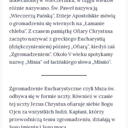
uobecnionej w Wieczerniku, w ciągu wieków
różnie nazywano. Św. Paweł nazywa ją
„Wieczerzą Pańską”, Dzieje Apostolskie mówią
o gromadzeniu się wiernych na „Łamanie
chleba”. Z czasem pamiątkę Ofiary Chrystusa
zaczęto nazywać z greckiego Eucharystią
(dziękczynieniem) później „Ofiarą”, kiedyś zaś
„Zgromadzeniem”. Około V wieku spotykamy
nazwę „Missa” od łacińskiego słowa „Missio”.
Zgromadzenie Eucharystyczne czyli Msza św.
odbywa się w formie uczty. Również w czasie
tej uczty Jezus Chrystus ofiaruje siebie Bogu
Ojcu za wszystkich ludzi. Kapłani, którzy
przewodniczą temu zgromadzeniu, działają w
Jego imieniu i Jego mocą.