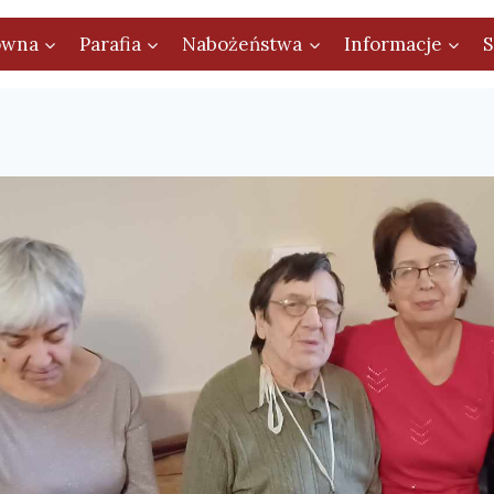
ówna
Parafia
Nabożeństwa
Informacje
S