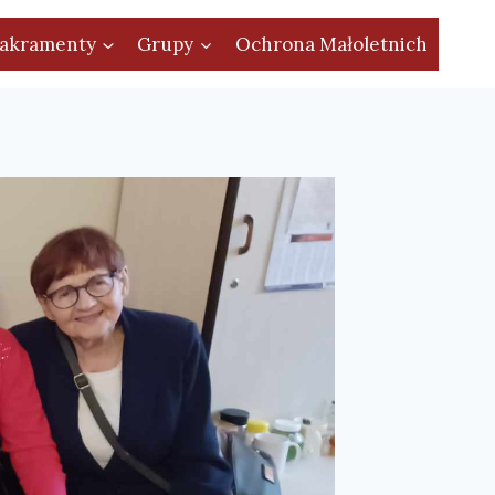
akramenty
Grupy
Ochrona Małoletnich