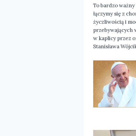
To bardzo ważny 
łączymy się z ch
życzliwością i mo
przebywających w
w kaplicy przez o
Stanisława Wójcik