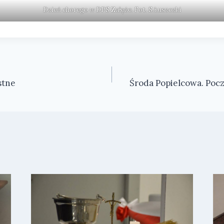
Dzień chorego w DPS Załęże. Fot. S.Łuszczki
stne
Środa Popielcowa. Poc