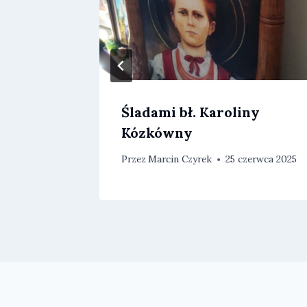
Śladami bł. Karoliny
Kózkówny
rca 2024
Przez
Marcin Czyrek
25 czerwca 2025