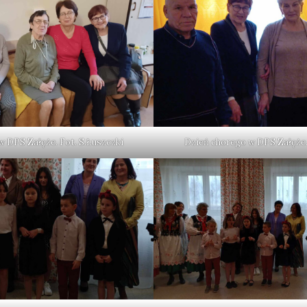
 DPS Załęże. Fot. S.Łuszczki
Dzień chorego w DPS Załęże.