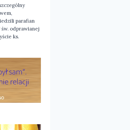
 szczególny
łowem,
edzili parafian
y św. odprawianej
ście ks.