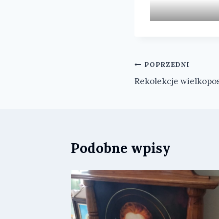
Nawigacja
POPRZEDNI
Rekolekcje wielkopo
wpisu
Podobne wpisy