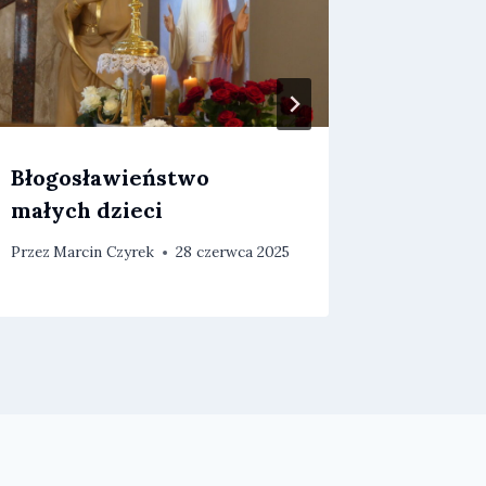
Błogosławieństwo
Peregry
małych dzieci
obrazu
Przez
Marcin Czyrek
28 czerwca 2025
Przez
Marc