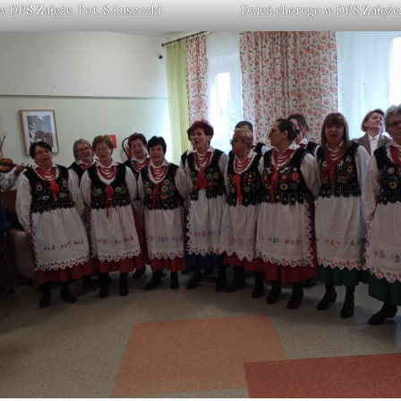
 DPS Załęże. Fot. S.Łuszczki
Dzień chorego w DPS Załęże.