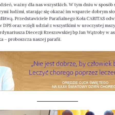
dzień, ważny dla nas wszystkich. W tym dniu w sposób
orymi ludźmi, starając się okazać im wsparcie dobrym s
dlitwą. Przedstawiciele Parafialnego Koła CARITAS odwi
 DPS oraz wzięli udział z wszystkimi w uroczystej msz
rdynariusza Diecezji Rzeszowskiej bp Jan Wątroby w asy
a – proboszcza naszej parafii.