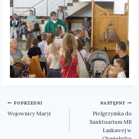
Nawigacja
POPRZEDNI
NASTĘPNY
Wojownicy Maryi
Pielgrzymka do
wpisu
Sanktuarium MB
Łaskawej w
Chmielniku