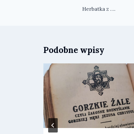
Nawigacja
Herbatka z ….
wpisu
Podobne wpisy