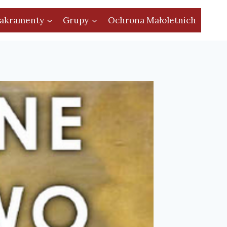
akramenty
Grupy
Ochrona Małoletnich