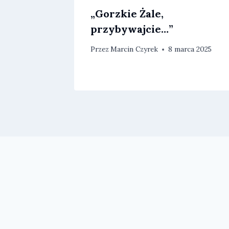
„Gorzkie Żale,
przybywajcie…”
cznia 2026
Przez
Marcin Czyrek
8 marca 2025