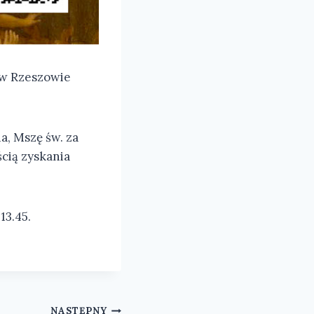
 w Rzeszowie
a, Mszę św. za
cią zyskania
13.45.
NASTĘPNY