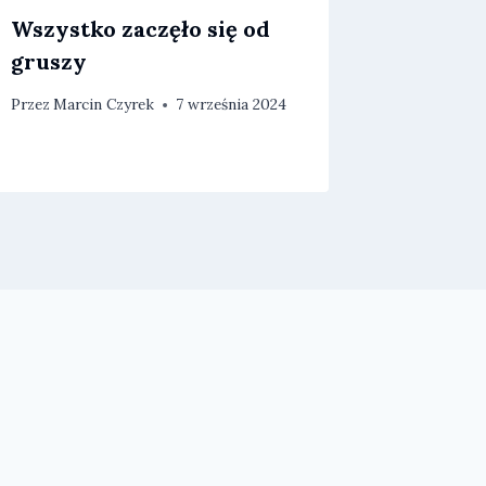
Wszystko zaczęło się od
Uroczy
gruszy
J.S.Pel
Przez
Marcin Czyrek
7 września 2024
Przez
Marc