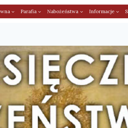
ówna
Parafia
Nabożeństwa
Informacje
S