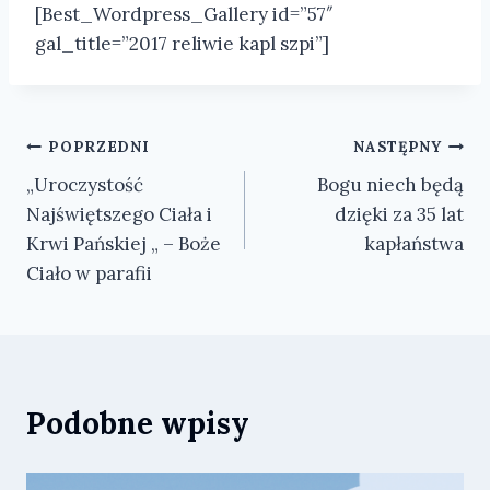
[Best_Wordpress_Gallery id=”57″
gal_title=”2017 reliwie kapl szpi”]
Nawigacja
POPRZEDNI
NASTĘPNY
„Uroczystość
Bogu niech będą
wpisu
Najświętszego Ciała i
dzięki za 35 lat
Krwi Pańskiej „ – Boże
kapłaństwa
Ciało w parafii
Podobne wpisy