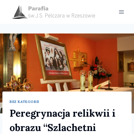
Przejdź
do
treści
BEZ KATEGORII
Peregrynacja relikwii i
obrazu “Szlachetni