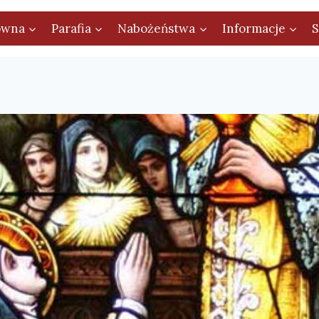
ówna
Parafia
Nabożeństwa
Informacje
S