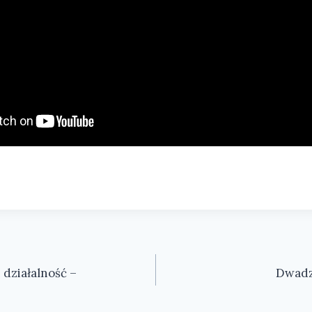
i działalność –
Dwadzi