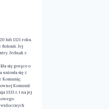
20 lub 1321 roku.
Bolonii. Jej
stry. Jednak z
iła się gorąco o
uniosła się z
ie Komunię.
udownej Komunii
 1333 r. i na jej
 nowego
u, widocznych