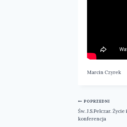
Marcin Czyrek
Nawigacja
POPRZEDNI
Św. J.S.Pelczar. Życie 
wpisu
konferencja