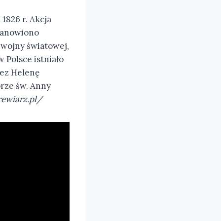
 1826 r. Akcja
stanowiono
 wojny światowej,
 Polsce istniało
zez Helenę
orze św. Anny
ewiarz.pl/