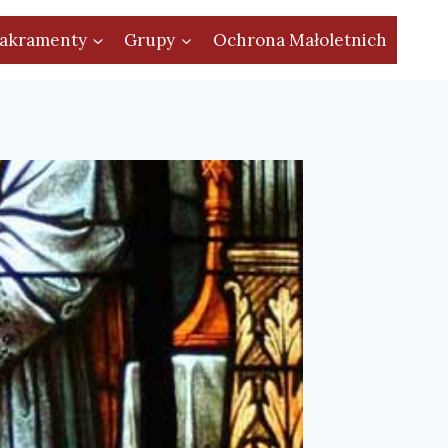
akramenty
Grupy
Ochrona Małoletnich