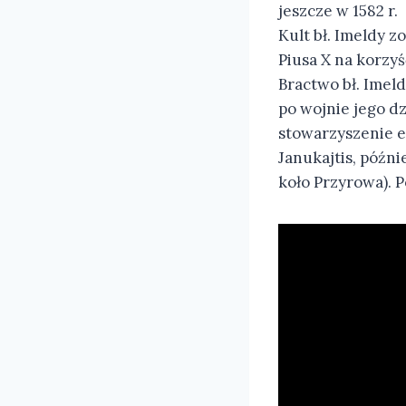
jeszcze w 1582 r.
Kult bł. Imeldy z
Piusa X na korzy
Bractwo bł. Imeld
po wojnie jego dz
stowarzyszenie e
Janukajtis, późn
koło Przyrowa). P