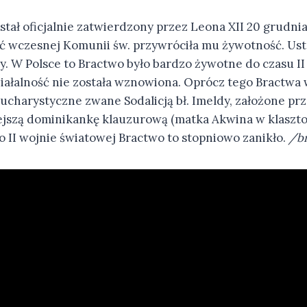
ostał oficjalnie zatwierdzony przez Leona XII 20 grudnia
ść wczesnej Komunii św. przywróciła mu żywotność. U
y. W Polsce to Bractwo było bardzo żywotne do czasu II
iałalność nie została wznowiona. Oprócz tego Bractwa w
ucharystyczne zwane Sodalicją bł. Imeldy, założone pr
iejszą dominikankę klauzurową (matka Akwina w klaszt
o II wojnie światowej Bractwo to stopniowo zanikło.
/br