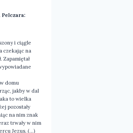
 Pelczara:
zony i ciągle
a czekając na
ł. Zapamiętał
o wypowiadane
e w domu
rząc, jakby w dal
jaka to wielka
żej pozostały
niąc na nim znak
Teraz trwały w nim
ercu Jezus. (…)