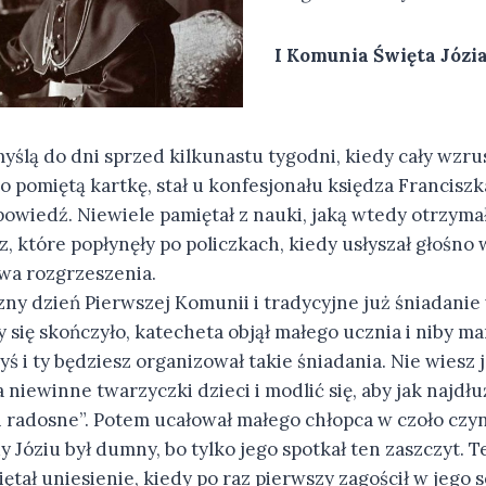
I Komunia Święta Józia
yślą do dni sprzed kilkunastu tygodni, kiedy cały wzrus
o pomiętą kartkę, stał u konfesjonału księdza Franciszk
powiedź. Niewiele pamiętał z nauki, jaką wtedy otrzyma
z, które popłynęły po policzkach, kiedy usłyszał głośn
owa rozgrzeszenia.
zny dzień Pierwszej Komunii i tradycyjne już śniadani
 się skończyło, katecheta objął małego ucznia i niby ma
yś i ty będziesz organizował takie śniadania. Nie wiesz 
 niewinne twarzyczki dzieci i modlić się, aby jak najdłu
 i radosne”. Potem ucałował małego chłopca w czoło czy
y Józiu był dumny, bo tylko jego spotkał ten zaszczyt. 
ętał uniesienie, kiedy po raz pierwszy zagościł w jego s