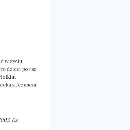
eń w życiu
ro dzieci po raz
wielkim
ziecka z Jezusem
003, Ks.