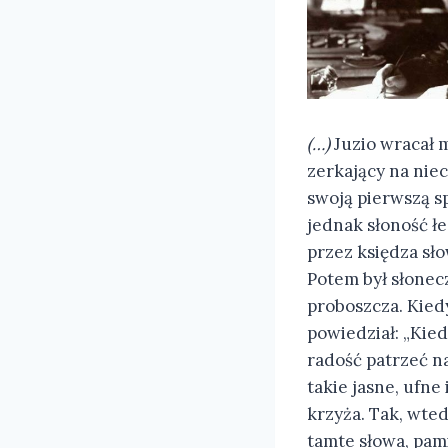
(…)
Juzio wracał m
zerkający na niec
swoją pierwszą s
jednak słoność łe
przez księdza sł
Potem był słonec
proboszcza. Kiedy
powiedział: „Kied
radość patrzeć na
takie jasne, ufne
krzyża. Tak, wted
tamte słowa, pami