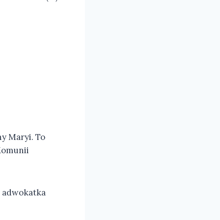
y Maryi. To
Komunii
to adwokatka