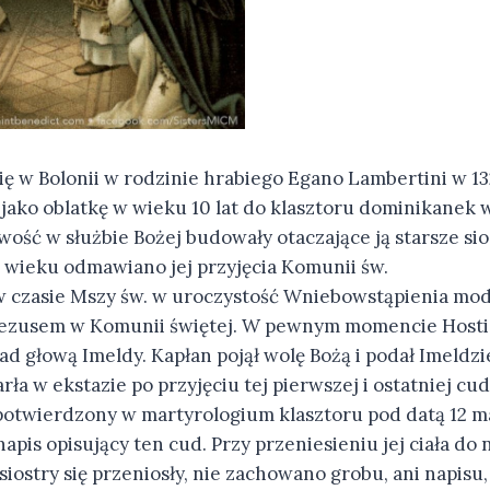
ię w Bolonii w rodzinie hrabiego Egano Lambertini w 13
 jako oblatkę w wieku 10 lat do klasztoru dominikanek w 
wość w służbie Bożej budowały otaczające ją starsze sio
wieku odmawiano jej przyjęcia Komunii św.
 w czasie Mszy św. w uroczystość Wniebowstąpienia modl
 Jezusem w Komunii świętej. W pewnym momencie Hostia 
nad głową Imeldy. Kapłan pojął wolę Bożą i podał Imeldz
ła w ekstazie po przyjęciu tej pierwszej i ostatniej c
 potwierdzony w martyrologium klasztoru pod datą 12 maja
pis opisujący ten cud. Przy przeniesieniu jej ciała do
siostry się przeniosły, nie zachowano grobu, ani napis