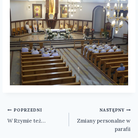
Nawigacja
POPRZEDNI
NASTĘPNY
W Rzymie też…
Zmiany personalne w
wpisu
parafii