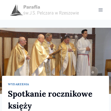
Przejdź
do
treści
WYDARZENIA
Spotkanie rocznikowe
księży