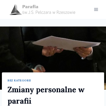
Przejdź
do
treści
BEZ KATEGORII
Zmiany personalne w
parafii