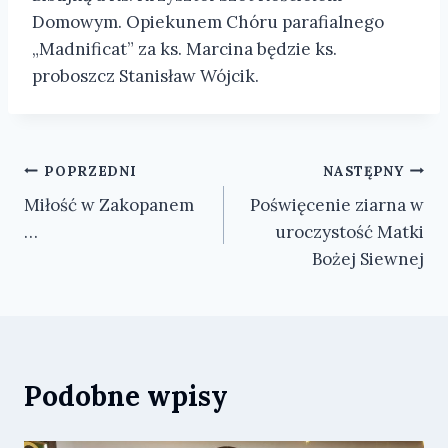
Domowym. Opiekunem Chóru parafialnego
„Madnificat” za ks. Marcina będzie ks.
proboszcz Stanisław Wójcik.
Nawigacja
POPRZEDNI
NASTĘPNY
Miłość w Zakopanem
Poświęcenie ziarna w
wpisu
…
uroczystość Matki
Bożej Siewnej
Podobne wpisy