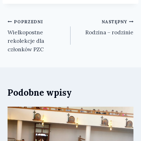
Nawigacja
POPRZEDNI
NASTĘPNY
Wielkopostne
Rodzina – rodzinie
wpisu
rekolekcje dla
członków PZC
Podobne wpisy