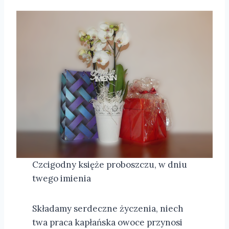
Czcigodny księże proboszczu, w dniu
twego imienia
Składamy serdeczne życzenia, niech
twa praca kapłańska owoce przynosi