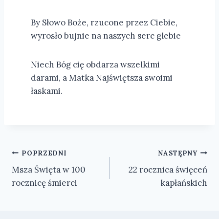
By Słowo Boże, rzucone przez Ciebie,
wyrosło bujnie na naszych serc glebie
Niech Bóg cię obdarza wszelkimi
darami, a Matka Najświętsza swoimi
łaskami.
Nawigacja
POPRZEDNI
NASTĘPNY
Msza Święta w 100
22 rocznica święceń
wpisu
rocznicę śmierci
kapłańskich