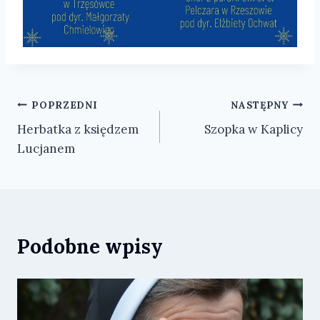
Nawigacja
POPRZEDNI
NASTĘPNY
Herbatka z księdzem
Szopka w Kaplicy
wpisu
Lucjanem
Podobne wpisy