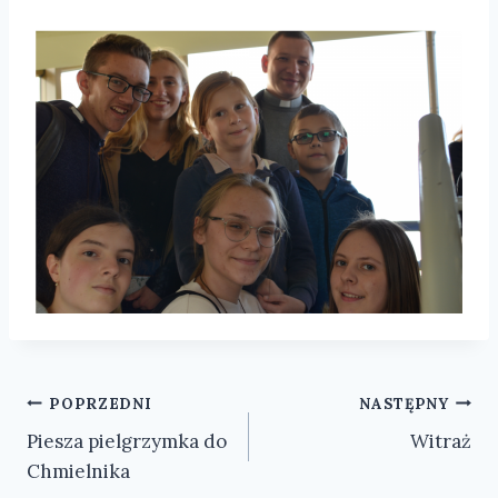
Nawigacja
POPRZEDNI
NASTĘPNY
Piesza pielgrzymka do
Witraż
wpisu
Chmielnika