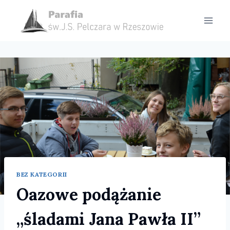
Przejdź
do
treści
BEZ KATEGORII
Oazowe podążanie
„śladami Jana Pawła II”