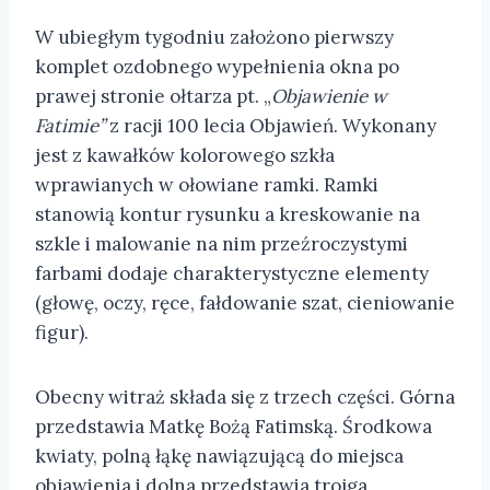
W ubiegłym tygodniu założono pierwszy
komplet ozdobnego wypełnienia okna po
prawej stronie ołtarza pt. „
Objawienie w
Fatimie”
z racji 100 lecia Objawień. Wykonany
jest z kawałków kolorowego szkła
wprawianych w ołowiane ramki. Ramki
stanowią kontur rysunku a kreskowanie na
szkle i malowanie na nim przeźroczystymi
farbami dodaje charakterystyczne elementy
(głowę, oczy, ręce, fałdowanie szat, cieniowanie
figur).
Obecny witraż składa się z trzech części. Górna
przedstawia Matkę Bożą Fatimską. Środkowa
kwiaty, polną łąkę nawiązującą do miejsca
objawienia i dolna przedstawia trojga