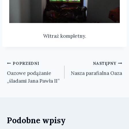
Witraż kompletny.
Nawigacja
POPRZEDNI
NASTĘPNY
Oazowe podążanie
Nasza parafialna Oaza
wpisu
„śladami Jana Pawła II”
Podobne wpisy