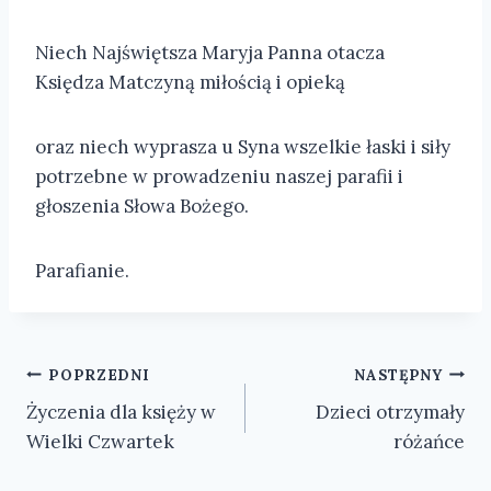
Niech Najświętsza Maryja Panna otacza
Księdza Matczyną miłością i opieką
oraz niech wyprasza u Syna wszelkie łaski i siły
potrzebne w prowadzeniu naszej parafii i
głoszenia Słowa Bożego.
Parafianie.
Nawigacja
POPRZEDNI
NASTĘPNY
Życzenia dla księży w
Dzieci otrzymały
wpisu
Wielki Czwartek
różańce