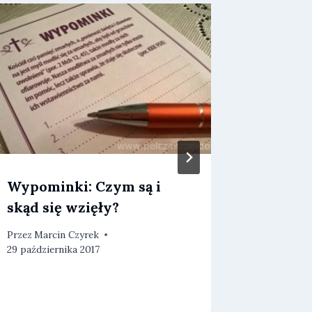
Wypominki: Czym są i
„Jeżel
skąd się wzięły?
żyjemy d
Przez
Marcin Czyrek
Przez
Marc
29 października 2017
19 listopad