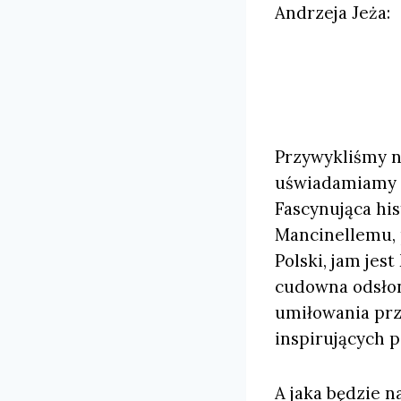
Andrzeja Jeża:
Przywykliśmy n
uświadamiamy s
Fascynująca his
Mancinellemu, 
Polski, jam jes
cudowna odsłon
umiłowania prze
inspirujących 
A jaka będzie n