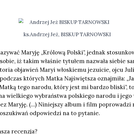
ks.Andrzej Jeż, BISKUP TARNOWSKI
azywać Maryję „Królową Polski”, jednak stosunko
obie, iż takim właśnie tytułem nazwała siebie s
toria objawień Maryi włoskiemu jezuicie, ojcu Jul
podczas których Matka Najświętsza oznajmiła: „J
t Matką tego narodu, który jest mi bardzo bliski”, 
a wielkiego wybraństwa polskiego narodu i jego
z Maryję. (…) Niniejszy album i film poprowadzi 
poszukiwań odpowiedzi na to pytanie.
asza recenzja?