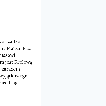
wo rzadko
ama Matka Boża.
iuszowi
am jest Królową
to zarazem
 wyjątkowego
nas drogą