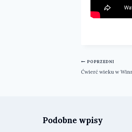
Nawigacja
POPRZEDNI
Ćwierć wieku w Winn
wpisu
Podobne wpisy