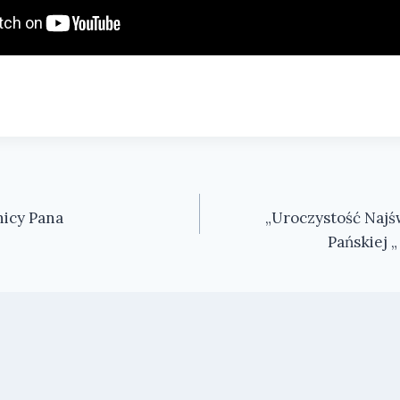
icy Pana
„Uroczystość Najśw
Pańskiej „