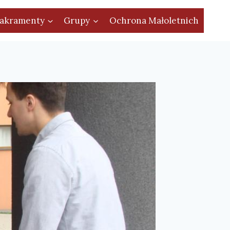
akramenty
Grupy
Ochrona Małoletnich