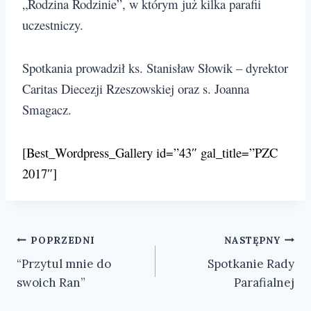
„Rodzina Rodzinie”, w którym już kilka parafii
uczestniczy.
Spotkania prowadził ks. Stanisław Słowik – dyrektor
Caritas Diecezji Rzeszowskiej oraz s. Joanna
Smagacz.
[Best_Wordpress_Gallery id=”43″ gal_title=”PZC
2017″]
Nawigacja
POPRZEDNI
NASTĘPNY
“Przytul mnie do
Spotkanie Rady
wpisu
swoich Ran”
Parafialnej