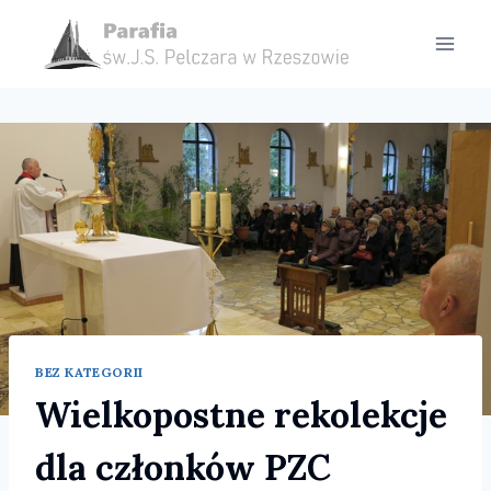
Przejdź
do
treści
BEZ KATEGORII
Wielkopostne rekolekcje
dla członków PZC