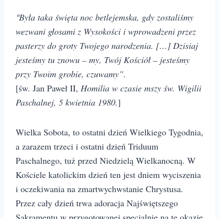
Była taka święta noc betlejemska, gdy zostaliśmy
“
wezwani głosami z Wysokości i wprowadzeni przez
pasterzy do groty Twojego narodzenia. […] Dzisiaj
jesteśmy tu znowu – my, Twój Kościół – jesteśmy
przy Twoim grobie, czuwamy”.
[św. Jan Paweł II,
Homilia w czasie mszy św. Wigilii
Paschalnej, 5 kwietnia 1980.
]
Wielka Sobota, to ostatni dzień Wielkiego Tygodnia,
a zarazem trzeci i ostatni dzień Triduum
Paschalnego, tuż przed Niedzielą Wielkanocną. W
Kościele katolickim dzień ten jest dniem wyciszenia
i oczekiwania na zmartwychwstanie Chrystusa.
Przez cały dzień trwa adoracja Najświętszego
Sakramentu w przygotowanej specjalnie na tę okazję