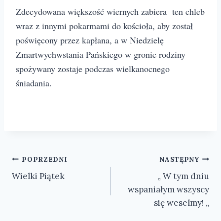
Zdecydowana większość wiernych zabiera ten chleb
wraz z innymi pokarmami do kościoła, aby został
poświęcony przez k
apłana, a w Niedzielę
Zmartwychwstania Pańskiego w gronie rodziny
spożywany zostaje podczas wielkanocnego
śniadania.
Nawigacja
POPRZEDNI
NASTĘPNY
Wielki Piątek
„ W tym dniu
wpisu
wspaniałym wszyscy
się weselmy! „