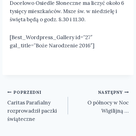
Docelowo Osiedle Słoneczne ma liczyć około 6
tysięcy mieszkańców. Msze św. w niedzielę i
święta będą o godz. 8.30 i 11.30.
[Best_Wordpress_Gallery id=”27″
gal_title=”Boże Narodzenie 2016″]
Nawigacja
POPRZEDNI
NASTĘPNY
Caritas Parafialny
O północy w Noc
wpisu
rozprowadził paczki
Wigilijną …
świąteczne