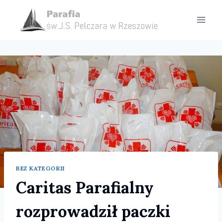
Przejdź
do
treści
BEZ KATEGORII
Caritas Parafialny
rozprowadził paczki