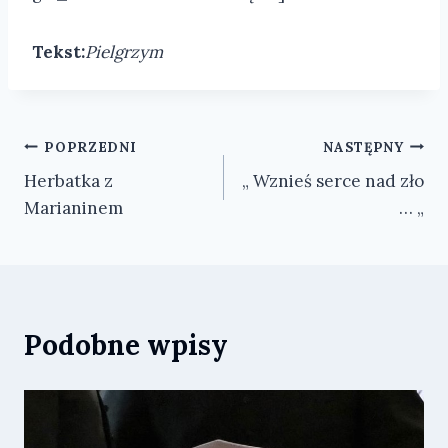
Tekst:
Pielgrzym
Nawigacja
POPRZEDNI
NASTĘPNY
Herbatka z
„ Wznieś serce nad zło
wpisu
Marianinem
… „
Podobne wpisy