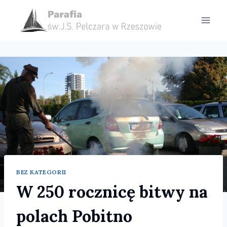
Przejdź
do
treści
BEZ KATEGORII
W 250 rocznicę bitwy na
polach Pobitno