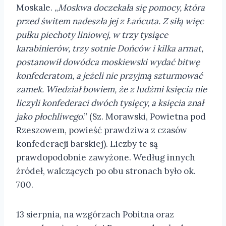
Moskale. „
Moskwa doczekała się pomocy, która
przed świtem nadeszła jej z Łańcuta. Z siłą więc
pułku piechoty liniowej, w trzy tysiące
karabinierów, trzy sotnie Dońców i kilka armat,
postanowił dowódca moskiewski wydać bitwę
konfederatom, a jeżeli nie przyjmą szturmować
zamek. Wiedział bowiem, że z ludźmi księcia nie
liczyli konfederaci dwóch tysięcy, a księcia znał
jako płochliwego
.” (Sz. Morawski, Powietna pod
Rzeszowem, powieść prawdziwa z czasów
konfederacji barskiej). Liczby te są
prawdopodobnie zawyżone. Według innych
źródeł, walczących po obu stronach było ok.
700.
13 sierpnia, na wzgórzach Pobitna oraz