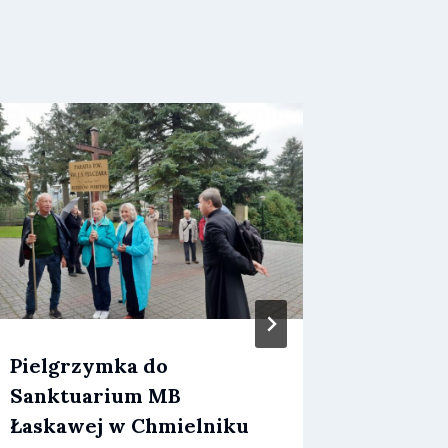
Pielgrzymka do
Dożynk
Sanktuarium MB
Przez
Marc
Łaskawej w Chmielniku