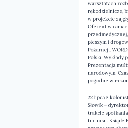
warsztatach rozbu
rękodzielnicze, b
w projekcie zajęł
Oferent w ramach
przedmedycznej,
pieszym i drogow
Pożarnej i WORD. 
Polski. Wykłady 
Prezentacja mul
narodowym. Czas 
pogodne wieczork
22 lipca z koloni
Słowik – dyrektor
trakcie spotkani
turnusu. Ksiądz 