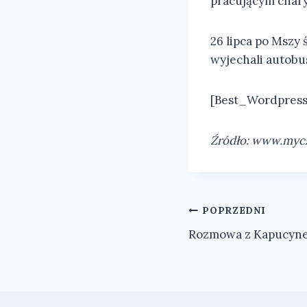
pracującym chary
26 lipca po Mszy 
wyjechali autobu
[Best_Wordpress_
Źródło: www.myc
Nawigacja
POPRZEDNI
Rozmowa z Kapucyn
wpisu