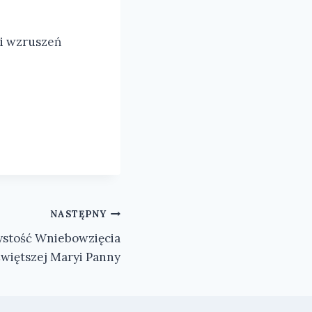
 i wzruszeń
NASTĘPNY
zystość Wniebowzięcia
świętszej Maryi Panny