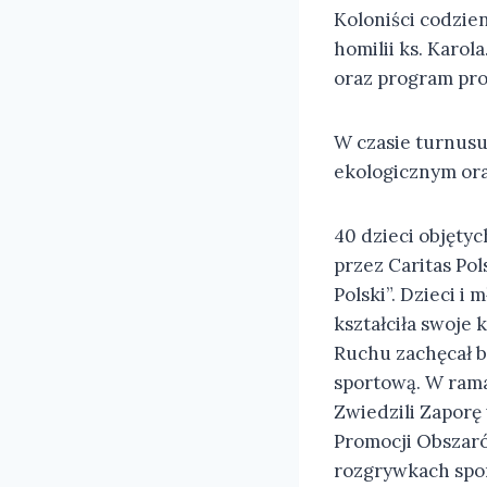
Koloniści codzien
homilii ks. Karo
oraz program prof
W czasie turnusu
ekologicznym or
40 dzieci objęty
przez Caritas Po
Polski”. Dzieci i
kształciła swoje
Ruchu zachęcał b
sportową. W ramac
Zwiedzili Zaporę
Promocji Obszaró
rozgrywkach spor