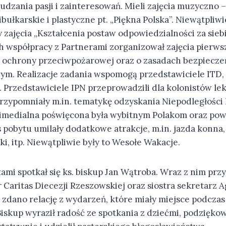
dzania pasji i zainteresowań. Mieli zajęcia muzyczno –
ibułkarskie i plastyczne pt. „Piękna Polska”. Niewątpli
y zajęcia „Kształcenia postaw odpowiedzialności za siebi
 współpracy z Partnerami zorganizował zajęcia pierw
 ochrony przeciwpożarowej oraz o zasadach bezpiecz
ym. Realizacje zadania wspomogą przedstawiciele ITD, P
Przedstawiciele IPN przeprowadzili dla kolonistów lekc
przypomniały m.in. tematykę odzyskania Niepodległości 
timedialna poświęcona była wybitnym Polakom oraz po
pobytu umilały dodatkowe atrakcje, m.in. jazda konna,
i, itp. Niewątpliwie były to Wesołe Wakacje.
stami spotkał się ks. biskup Jan Wątroba. Wraz z nim przy
 Caritas Diecezji Rzeszowskiej oraz siostra sekretarz A
a zdano relację z wydarzeń, które miały miejsce podcza
Biskup wyraził radość ze spotkania z dziećmi, podzięko