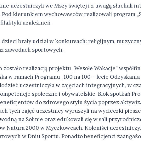
nie uczestniczyli we Mszy świętej i z uwagą słuchali i
la. Pod kierunkiem wychowawców realizowali program „S
ilaktyki uzależnień.
 dzieci brały udział w konkursach: religijnym, muzyczn
az zawodach sportowych.
ch zostało realizacją projektu „Wesołe Wakacje” współ
lska w ramach Programu „100 na 100 – lecie Odzyskania
 młodzież uczestniczyła w zajęciach integracyjnych, w cz
 kompetencje społeczne i obywatelskie. Blok spotkań P
eneficjentów do zdrowego stylu życia poprzez aktywizac
h tych zajęć uczestnicy wyruszyli na wycieczki piesze 
 wodną na Solinie oraz edukowali się w sali przyrodnic
w Natura 2000 w Myczkowcach. Koloniści uczestniczyl
towych w Dniu Sportu. Ponadto beneficjenci zaangażo