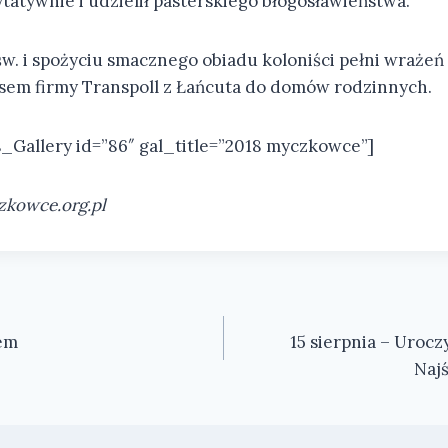
tatywnie i udzielił pasterskiego błogosławieństwa.
św. i spożyciu smacznego obiadu koloniści pełni wrażeń
sem firmy Transpoll z Łańcuta do domów rodzinnych.
Gallery id=”86″ gal_title=”2018 myczkowce”]
zkowce.org.pl
em
15 sierpnia – Uroc
Naj