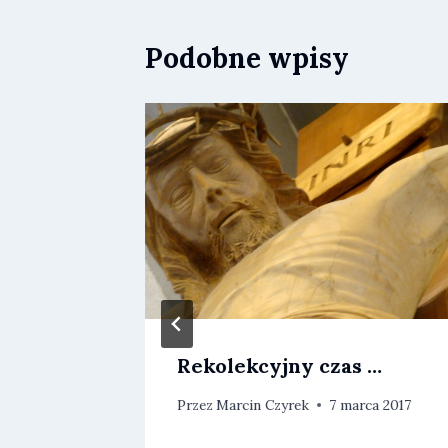
Podobne wpisy
Rekolekcyjny czas …
ch ks.
Przez
Marcin Czyrek
7 marca 2017
a