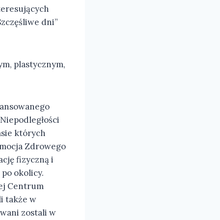
nteresujących
zczęśliwe dni”
ym, plastycznym,
finansowanego
 Niepodległości
asie których
romocja Zdrowego
ję fizyczną i
po okolicy.
zej Centrum
i także w
wani zostali w