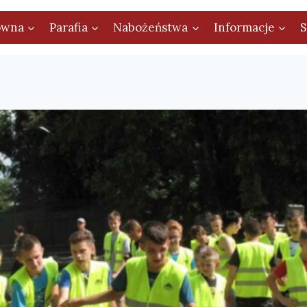
ówna
Parafia
Nabożeństwa
Informacje
S