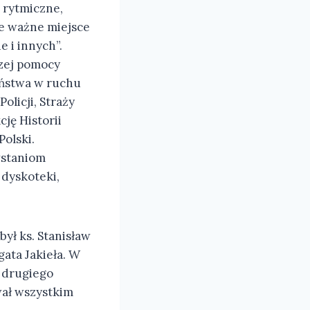
 rytmiczne,
wie ważne miejsce
e i innych”.
szej pomocy
eństwa w ruchu
olicji, Straży
ję Historii
Polski.
wstaniom
 dyskoteki,
był ks. Stanisław
gata Jakieła. W
s drugiego
wał wszystkim