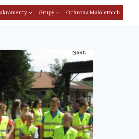
akramenty
Grupy
Ochrona Małoletnich